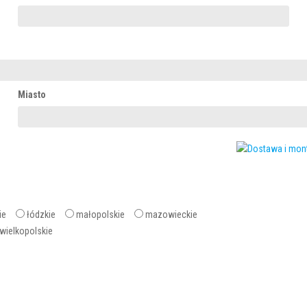
Miasto
ie
łódzkie
małopolskie
mazowieckie
wielkopolskie