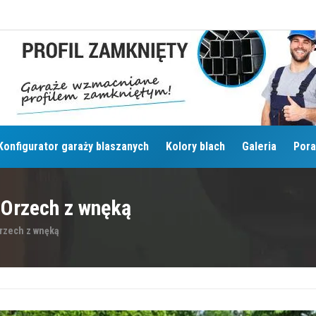
Konfigurator garaży blaszanych
Kolory blach
Galeria
Pora
 Orzech z wnęką
rzech z wnęką