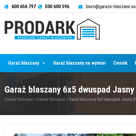
600 656 797
500 600 596
biuro@garaze-blaszane.eu
Garaż blaszany
Garaż blaszany na wymiar
Cennik
Garaż blaszany 6x5 dwuspad Jasny
Garaże blaszane
»
Garaże blaszane
»
Garaż blaszany 6x5 dwuspad Jasny O