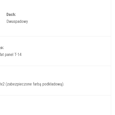
Dach:
Dwuspadowy
go:
at panel T-14
40x2 (zabezpieczone farbą podkładową).