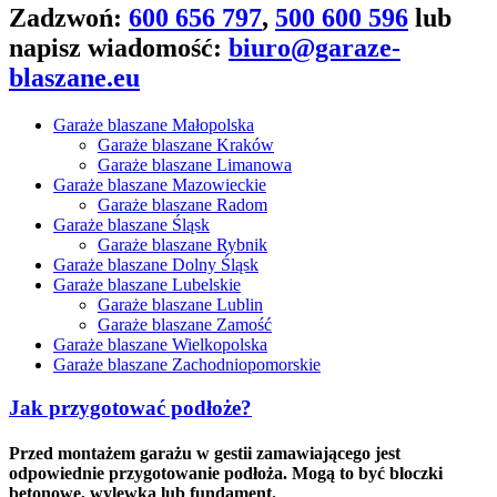
Zadzwoń:
600 656 797
,
500 600 596
lub
napisz wiadomość:
biuro@garaze-
blaszane.eu
Garaże blaszane Małopolska
Garaże blaszane Kraków
Garaże blaszane Limanowa
Garaże blaszane Mazowieckie
Garaże blaszane Radom
Garaże blaszane Śląsk
Garaże blaszane Rybnik
Garaże blaszane Dolny Śląsk
Garaże blaszane Lubelskie
Garaże blaszane Lublin
Garaże blaszane Zamość
Garaże blaszane Wielkopolska
Garaże blaszane Zachodniopomorskie
Jak przygotować podłoże?
Przed montażem garażu w gestii zamawiającego jest
odpowiednie przygotowanie podłoża. Mogą to być bloczki
betonowe, wylewka lub fundament.