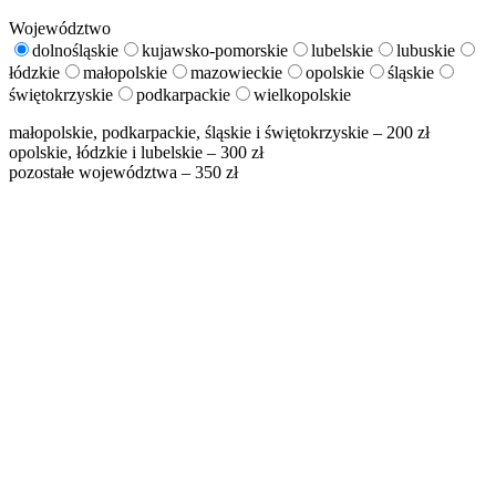
Województwo
dolnośląskie
kujawsko-pomorskie
lubelskie
lubuskie
łódzkie
małopolskie
mazowieckie
opolskie
śląskie
świętokrzyskie
podkarpackie
wielkopolskie
małopolskie, podkarpackie, śląskie i świętokrzyskie – 200 zł
opolskie, łódzkie i lubelskie – 300 zł
pozostałe województwa – 350 zł