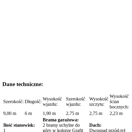
Dane techniczne:
Wysokość
Wysokość
Szerokość
Wysokość
Szerokość:
Długość:
ścian
wjazdu:
wjazdu:
szczytu:
bocznych:
9,00 m
6 m
1,90 m
2,75 m
2,75 m
2,23 m
Brama garażowa:
Ilość stanowisk:
2 bramy uchylne do
Dach:
1
góry w kolorze Grafit
Dwuspad przód-tył