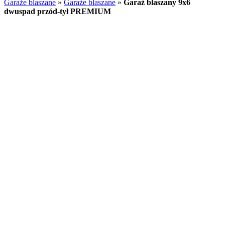
Garaże blaszane
»
Garaże blaszane
»
Garaż blaszany 9x6
dwuspad przód-tył PREMIUM