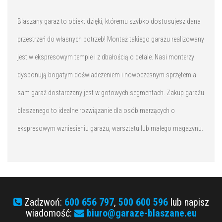
Blaszany garaż to obiekt dzięki, któremu szybko dostosujesz dana
przestrzeń do własnych potrzeb! Montaż takiego garażu realizowany
jest w ekspresowym tempie i z dbałością o detale. Nasi monterzy
dysponują bogatym doświadczeniem i nowoczesnym sprzętem a
sam garaż dostarczany jest w gotowych segmentach. Zakup garażu
blaszanego to idealne rozwiązanie dla osób marzących o
ekspresowym wzniesieniu garażu, warsztatu lub małego magazynu.
Zadzwoń:
600 656 797
,
500 600 596
lub napisz
wiadomość:
biuro@garaze-blaszane.eu