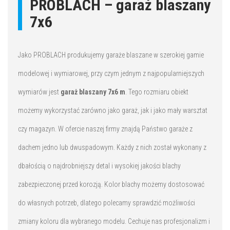
PROBLACH – garaż blaszany
7x6
Jako PROBLACH produkujemy garaże blaszane w szerokiej gamie
modelowej i wymiarowej, przy czym jednym z najpopularniejszych
wymiarów jest
garaż blaszany 7x6 m
. Tego rozmiaru obiekt
możemy wykorzystać zarówno jako garaż, jak i jako mały warsztat
czy magazyn. W ofercie naszej firmy znajdą Państwo garaże z
dachem jedno lub dwuspadowym. Każdy z nich został wykonany z
dbałością o najdrobniejszy detal i wysokiej jakości blachy
zabezpieczonej przed korozją. Kolor blachy możemy dostosować
do własnych potrzeb, dlatego polecamy sprawdzić możliwości
zmiany koloru dla wybranego modelu. Cechuje nas profesjonalizm i