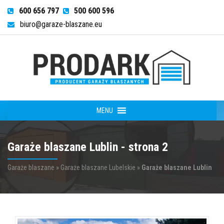
600 656 797
500 600 596
biuro@garaze-blaszane.eu
MENU
Garaże blaszane Lublin - strona 2
Garaże blaszane
»
Garaże blaszane Lubelskie
»
Garaże blaszane Lublin