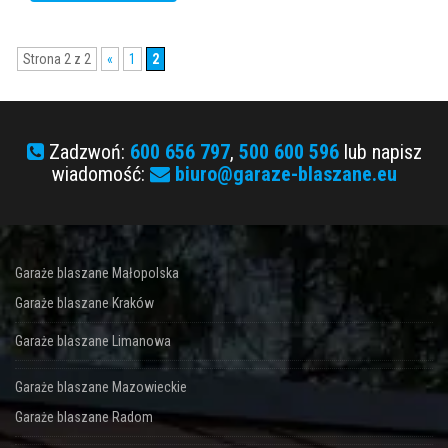
Strona 2 z 2
«
1
2
Zadzwoń:
600 656 797
,
500 600 596
lub napisz
wiadomość:
biuro@garaze-blaszane.eu
Garaże blaszane Małopolska
Garaże blaszane Kraków
Garaże blaszane Limanowa
Garaże blaszane Mazowieckie
Garaże blaszane Radom