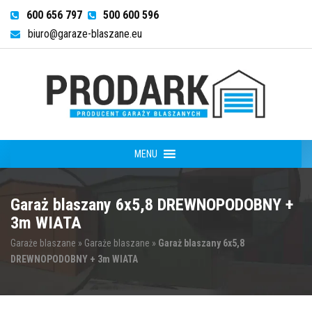
600 656 797
500 600 596
biuro@garaze-blaszane.eu
MENU
Garaż blaszany 6x5,8 DREWNOPODOBNY +
3m WIATA
Garaże blaszane
»
Garaże blaszane
»
Garaż blaszany 6x5,8
DREWNOPODOBNY + 3m WIATA