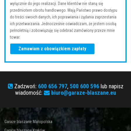
wyłącznie do jego realizacji. Dane klientów nie staną się
przedmiotem obrotu handlowego. Mają Państwo prawo dostępu
do treści swoich danych, ich poprawiania i żądania zaprzestania
ich przetwarzania. Jednocześnie oświadczam, że jestem osobą
pełnoletnią i zobowiązuję się odebrać zamówiony przeze mnie
towar.
Zadzwoń:
600 656 797
,
500 600 596
lub napisz
wiadomość:
biuro@garaze-blaszane.eu
Garaże blaszane Małopolska
Garaże blaszane Kraków