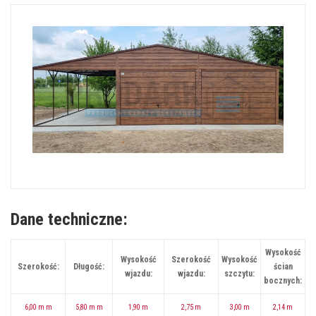
Dane techniczne:
Wysokość
Wysokość
Szerokość
Wysokość
Szerokość:
Długość:
ścian
wjazdu:
wjazdu:
szczytu:
bocznych:
6,00 m m
5,80 m m
1,90 m
2,75 m
3,00 m
2,14 m