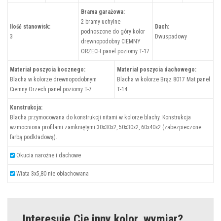
Brama garażowa:
2 bramy uchylne
Ilość stanowisk:
Dach:
podnoszone do góry kolor
3
Dwuspadowy
drewnopodobny CIEMNY
ORZECH panel poziomy T-17
Materiał poszycia bocznego:
Materiał poszycia dachowego:
Blacha w kolorze drewnopodobnym
Blacha w kolorze Brąz 8017 Mat panel
Ciemny Orzech panel poziomy T-7
T-14
Konstrukcja:
Blacha przymocowana do konstrukcji nitami w kolorze blachy. Konstrukcja
wzmocniona profilami zamkniętymi 30x30x2, 50x30x2, 60x40x2 (zabezpieczone
farbą podkładową).
Okucia narożne i dachowe
Wiata 3x5,80 nie oblachowana
Interesuje Cię inny kolor, wymiar?